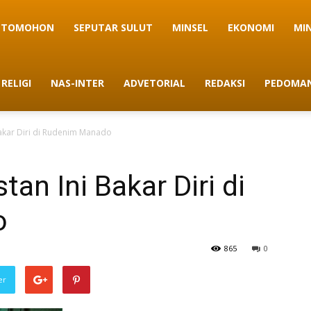
TOMOHON
SEPUTAR SULUT
MINSEL
EKONOMI
MI
RELIGI
NAS-INTER
ADVETORIAL
REDAKSI
PEDOMAN
Bakar Diri di Rudenim Manado
an Ini Bakar Diri di
o
865
0
er