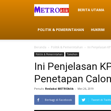
METROklik
BERITA UTAMA
POLITIK & PEMERINTAHAN
HUKRIM
Beranda
Politik & Pemerintahan
Ini Penjelasan 
Politik & Pemerintahan
Tomohon
Ini Penjelasan 
Penetapan Calon 
Penulis
Redaksi METROklik
-
Mei 26, 2019
Berbagi di Facebook
Tweet di Twitt