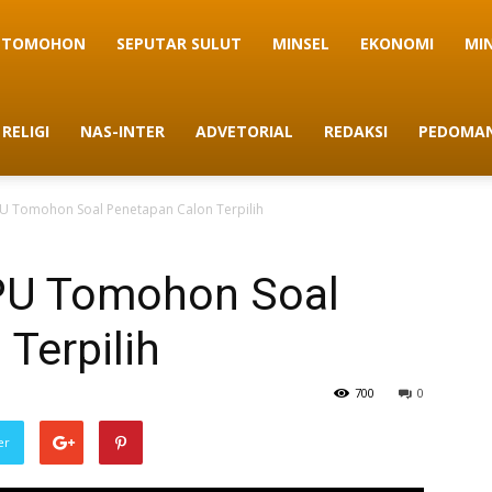
TOMOHON
SEPUTAR SULUT
MINSEL
EKONOMI
MI
RELIGI
NAS-INTER
ADVETORIAL
REDAKSI
PEDOMAN
KPU Tomohon Soal Penetapan Calon Terpilih
KPU Tomohon Soal
Terpilih
700
0
er