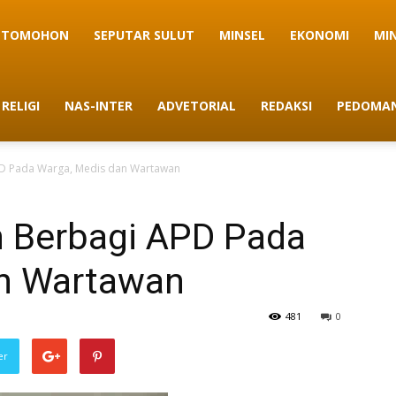
TOMOHON
SEPUTAR SULUT
MINSEL
EKONOMI
MI
RELIGI
NAS-INTER
ADVETORIAL
REDAKSI
PEDOMAN
D Pada Warga, Medis dan Wartawan
 Berbagi APD Pada
an Wartawan
481
0
er