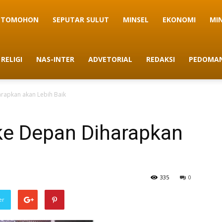
TOMOHON
SEPUTAR SULUT
MINSEL
EKONOMI
MI
RELIGI
NAS-INTER
ADVETORIAL
REDAKSI
PEDOMAN
harapkan akan Lebih Baik
 ke Depan Diharapkan
335
0
er