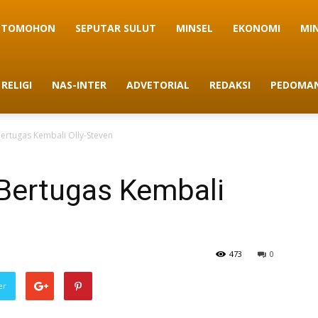
TOMOHON
SEPUTAR SULUT
MINSEL
EKONOMI
MI
RELIGI
NAS-INTER
ADVETORIAL
REDAKSI
PEDOMAN
ertugas Kembali Olly-Steven
Bertugas Kembali
473
0
er