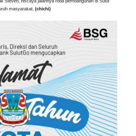
 Steven, niscaya jalannya roda pembangunan di Sulut
eluruh masyarakat.
(chichi)