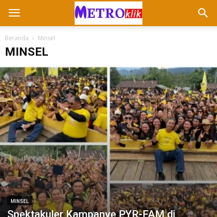
Beranda
Minsel
MINSEL
MINSEL
Spektakuler Kampanye PYR-FAM di