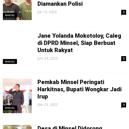
Diamankan Polisi
Juli 19, 2023
0
MINSEL
Jane Yolanda Mokotoloy, Caleg
di DPRD Minsel, Siap Berbuat
Untuk Rakyat
Juni 24, 2023
0
MINSEL
Pemkab Minsel Peringati
Harkitnas, Bupati Wongkar Jadi
Irup
Mei 23, 2023
0
MINSEL
Desa di Minsel Didorong