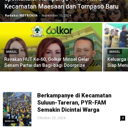
Kecamatan Maesaan dan Tompaso Baru
Redaksi METROklik
-
November 15, 2024
MINSEL
MINSEL
Rayakan HUT Ke-60, Golkar Minsel Gelar
Keluarga
Senam Partai dan Bagi-bagi Doorprize
Siap Men
Berkampanye di Kecamatan
Suluun-Tareran, PYR-FAM
Semakin Dicintai Warga
Oktober 23, 2024
0
MINSEL