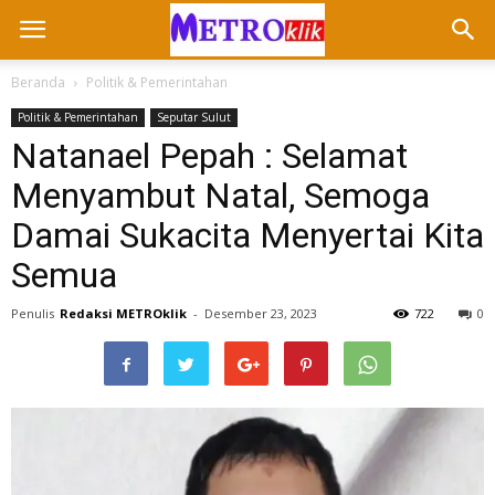
Beranda
Politik & Pemerintahan
Politik & Pemerintahan
Seputar Sulut
Natanael Pepah : Selamat
Menyambut Natal, Semoga
Damai Sukacita Menyertai Kita
Semua
Penulis
Redaksi METROklik
-
Desember 23, 2023
722
0