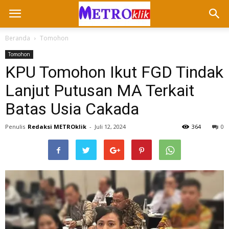
Beranda
Tomohon
Tomohon
KPU Tomohon Ikut FGD Tindak
Lanjut Putusan MA Terkait
Batas Usia Cakada
Penulis
Redaksi METROklik
-
Juli 12, 2024
364
0