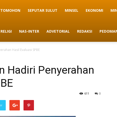
TOMOHON
SEPUTAR SULUT
MINSEL
EKONOMI
MI
RELIGI
NAS-INTER
ADVETORIAL
REDAKSI
PEDOMAN
rahan Hasil Evaluasi SPBE
 Hadiri Penyerahan
PBE
611
0
er