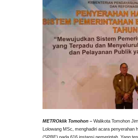
METROklik Tomohon –
Walikota Tomohon Jim
Lolowang MSc, menghadiri acara penyerahan ha
(SPBE) pada 616 instansi pemerintah. Yang terdir