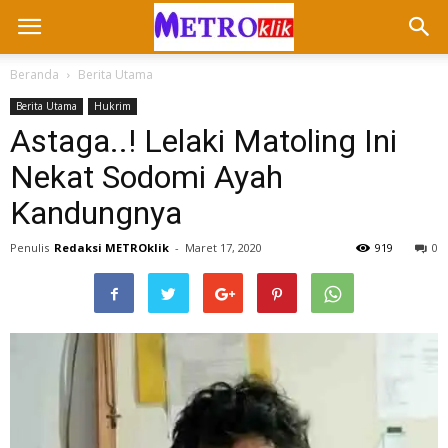
Beranda
Berita Utama
Berita Utama
Hukrim
Astaga..! Lelaki Matoling Ini
Nekat Sodomi Ayah
Kandungnya
Penulis
Redaksi METROklik
-
Maret 17, 2020
919
0