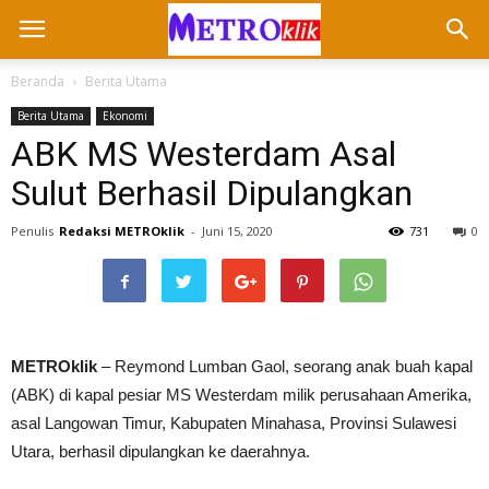
Beranda
Berita Utama
Berita Utama
Ekonomi
ABK MS Westerdam Asal
Sulut Berhasil Dipulangkan
Penulis
Redaksi METROklik
-
Juni 15, 2020
731
0
METROklik
– Reymond Lumban Gaol, seorang anak buah kapal
(ABK) di kapal pesiar MS Westerdam milik perusahaan Amerika,
asal Langowan Timur, Kabupaten Minahasa, Provinsi Sulawesi
Utara, berhasil dipulangkan ke daerahnya.