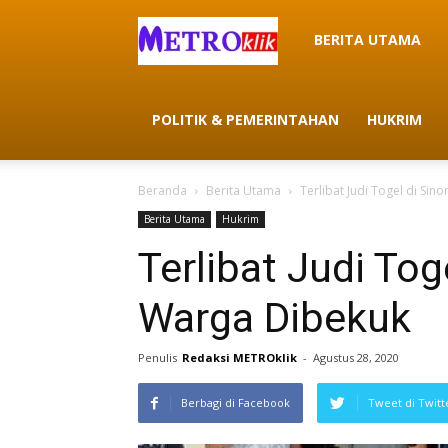
METROklik
BERITA UTAMA
POLITIK & PEMERINTAHAN
HUKRIM
Beranda
Berita Utama
Terlibat Judi Togel di Si
Berita Utama
Hukrim
Terlibat Judi Tog
Warga Dibekuk
Penulis
Redaksi METROklik
-
Agustus 28, 2020
Berbagi di Facebook
Tweet di Twitt