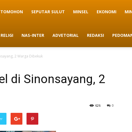
TOMOHON
SEPUTAR SULUT
MINSEL
EKONOMI
MI
RELIGI
NAS-INTER
ADVETORIAL
REDAKSI
PEDOMAN
nonsayang, 2 Warga Dibekuk
el di Sinonsayang, 2
626
0
er