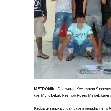
METROklik
– Dua warga Kecamatan Sinonsayan
dan ML, dibekuk Resmob Polres Minsel, karena t
Kedua tersangka tindak pidana perjudian jenis