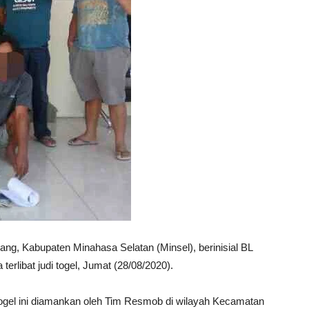
g, Kabupaten Minahasa Selatan (Minsel), berinisial BL
erlibat judi togel, Jumat (28/08/2020).
 togel ini diamankan oleh Tim Resmob di wilayah Kecamatan