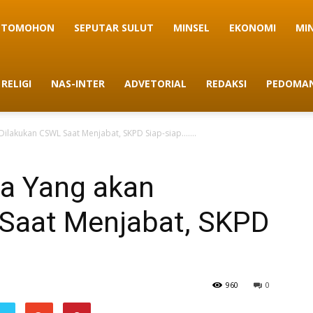
TOMOHON
SEPUTAR SULUT
MINSEL
EKONOMI
MI
RELIGI
NAS-INTER
ADVETORIAL
REDAKSI
PEDOMAN
 Dilakukan CSWL Saat Menjabat, SKPD Siap-siap…….
ma Yang akan
Saat Menjabat, SKPD
960
0