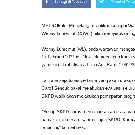
Berbagi di Facebook
Tweet di Twitt
METROklik
– Menjelang pelantikan sebagai Wa
Wenny Lumentut (CSWL) telah menyiapkan tug
Wenny Lumentut (WL), pada wartawan mengatak
17 Februari 2021 ini. “Tak ada persiapan khusu
yang kini akrab disapa Papa Ani, Rabu (10/02/2
Lalu apa saja tugas pertama yang akan dilaku
Caroll Senduk bakal melakukan evaluasi selur
SKPD wajib akan melakukan pemaparan program
“Setiap SKPD harus memaparkan apa saja yang
hari akan ada enam sampai tujuh SKPD. Kami 
tahun ini,” tambahnya.