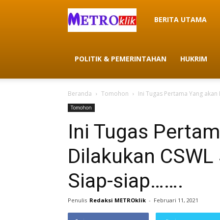
METROklik
BERITA UTAMA
POLITIK & PEMERINTAHAN
HUKRIM
Beranda
Tomohon
Ini Tugas Pertama Yang akan
Tomohon
Ini Tugas Perta
Dilakukan CSWL 
Siap-siap…….
Penulis
Redaksi METROklik
-
Februari 11, 2021