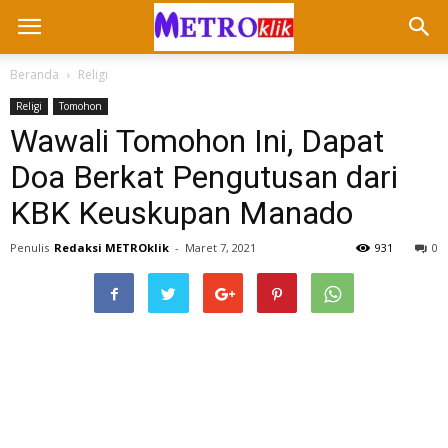
Beranda
Religi
Religi
Tomohon
Wawali Tomohon Ini, Dapat
Doa Berkat Pengutusan dari
KBK Keuskupan Manado
Penulis
Redaksi METROklik
-
Maret 7, 2021
931
0