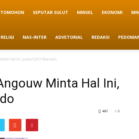
TOMOHON
SEPUTAR SULUT
MINSEL
EKONOMI
MI
RELIGI
NAS-INTER
ADVETORIAL
REDAKSI
PEDOMAN
Minta Hal Ini, pada K2P2 Manado
Angouw Minta Hal Ini,
ado
461
0
r