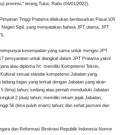
u) provinsi,” terang Tulus, Rabu (04/01/2022).
n Pimpinan Tinggi Pratama dilakukan berdasarkan Pasal 105
 Negeri Sipil, yang menyatakan bahwa JPT utama, JPT
NS.
 mempunyai kesempatan yang sama untuk mengisi JPT
17 persyaratan untuk diangkat dalam JPT Pratama yakni
arjana atau diploma IV; memiliki Kompetensi Teknis,
Kultural sesuai standar kompetensi Jabatan yang
 bidang tugas yang terkait dengan Jabatan yang akan
a 5 (lima) tahun; sedang atau pernah menduduki Jabatan
 singkat 2 (dua) tahun; memiliki rekam jejak Jabatan,
 tinggi 56 (lima puluh enam) tahun; dan sehat jasmani dan
gara dan Reformasi Birokrasi Republik Indonesia Nomor