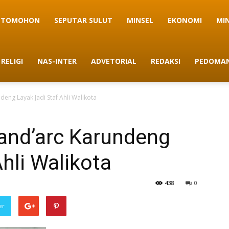
TOMOHON
SEPUTAR SULUT
MINSEL
EKONOMI
MI
RELIGI
NAS-INTER
ADVETORIAL
REDAKSI
PEDOMAN
deng Layak Jadi Staf Ahli Walikota
eand’arc Karundeng
hli Walikota
438
0
er