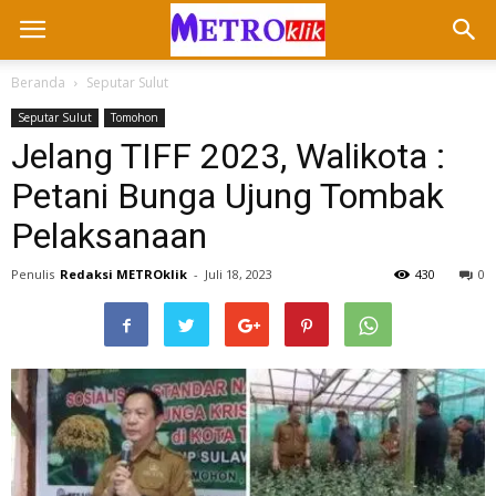
Beranda
Seputar Sulut
Seputar Sulut
Tomohon
Jelang TIFF 2023, Walikota :
Petani Bunga Ujung Tombak
Pelaksanaan
Penulis
Redaksi METROklik
-
Juli 18, 2023
430
0