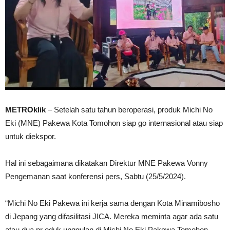
METROklik
– Setelah satu tahun beroperasi, produk Michi No
Eki (MNE) Pakewa Kota Tomohon siap go internasional atau siap
untuk diekspor.
Hal ini sebagaimana dikatakan Direktur MNE Pakewa Vonny
Pengemanan saat konferensi pers, Sabtu (25/5/2024).
“Michi No Eki Pakewa ini kerja sama dengan Kota Minamibosho
di Jepang yang difasilitasi JICA. Mereka meminta agar ada satu
atau dua pr oduk unggulan di Michi No Eki Pakewa Tomohon