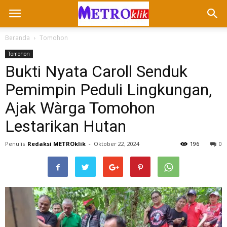
Beranda
Tomohon
Tomohon
Bukti Nyata Caroll Senduk
Pemimpin Peduli Lingkungan,
Ajak Wàrga Tomohon
Lestarikan Hutan
Penulis
Redaksi METROklik
-
Oktober 22, 2024
196
0