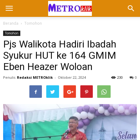
Beranda
Tomohon
Tomohon
Pjs Walikota Hadiri Ibadah
Syukur HUT ke 164 GMIM
Eben Heazer Woloan
Penulis
Redaksi METROklik
-
Oktober 22, 2024
230
0