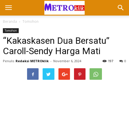
Beranda
Tomohon
Tomohon
“Kakaskasen Dua Bersatu”
Caroll-Sendy Harga Mati
Penulis
Redaksi METROklik
-
November 6, 2024
197
0