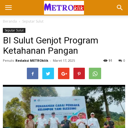
Beranda
Seputar Sulut
Seputar Sulut
BI Sulut Genjot Program
Ketahanan Pangan
Penulis
Redaksi METROklik
-
Maret 17, 2025
91
0