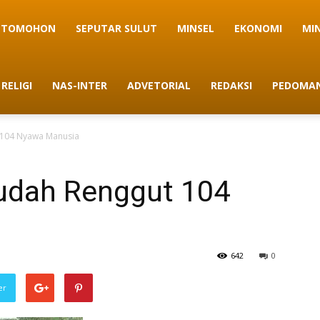
TOMOHON
SEPUTAR SULUT
MINSEL
EKONOMI
MI
RELIGI
NAS-INTER
ADVETORIAL
REDAKSI
PEDOMAN
t 104 Nyawa Manusia
Sudah Renggut 104
642
0
er