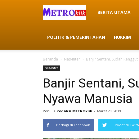
METROklik
BERITA UTAMA
POLITIK & PEMERINTAHAN
HUKRIM
Beranda
Nas-Inter
Banjir Sentani, Sudah Renggu
Nas-Inter
Banjir Sentani, 
Nyawa Manusia
Penulis
Redaksi METROklik
-
Maret 20, 2019
Berbagi di Facebook
Tweet di Twitt