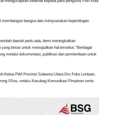
at mengucapkan selamat kepada para pengurus PWI Kota
rut membangun bangsa dan menyuarakan kepentingan
erintah daerah perlu ada, demi meningkatkan
n yang besar untuk mewujudkan hal tersebut. “Berbagai
ung melalui dokumentasi, publikasi dan pemberitaan untuk
eh Ketua PWI Provinsi Sulawesi Utara Drs Foke Lontaan.
orong SSos, selaku Kasubag Komunikasi Pimpinan serta