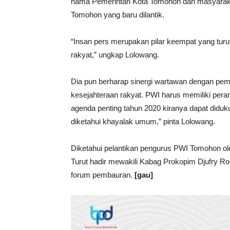
nama Pemerintah Kota Tomohon dan masyarak
Tomohon yang baru dilantik.
“Insan pers merupakan pilar keempat yang tu
rakyat,” ungkap Lolowang.
Dia pun berharap sinergi wartawan dengan pem
kesejahteraan rakyat. PWI harus memiliki pera
agenda penting tahun 2020 kiranya dapat diduk
diketahui khayalak umum,” pinta Lolowang.
Diketahui pelantikan pengurus PWI Tomohon ol
Turut hadir mewakili Kabag Prokopim Djufry R
forum pembauran.
[gau]