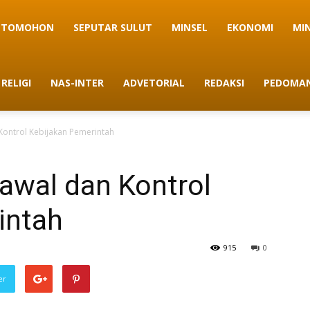
TOMOHON
SEPUTAR SULUT
MINSEL
EKONOMI
MI
RELIGI
NAS-INTER
ADVETORIAL
REDAKSI
PEDOMAN
ontrol Kebijakan Pemerintah
wal dan Kontrol
intah
915
0
er