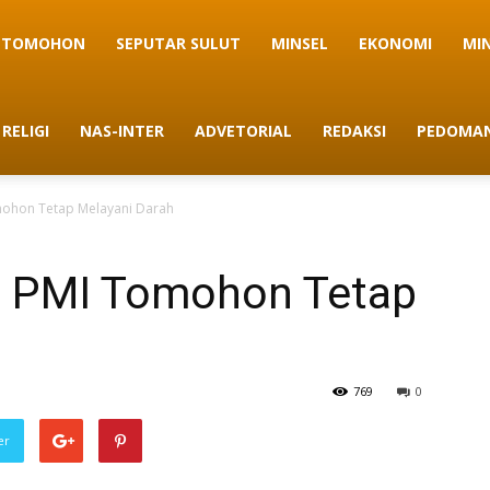
TOMOHON
SEPUTAR SULUT
MINSEL
EKONOMI
MI
RELIGI
NAS-INTER
ADVETORIAL
REDAKSI
PEDOMAN
mohon Tetap Melayani Darah
h, PMI Tomohon Tetap
769
0
er