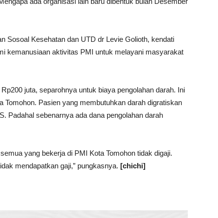
. Mengapa ada organisasi lain baru dibentuk bulan Desember
 Sosoal Kesehatan dan UTD dr Levie Golioth, kendati
mi kemanusiaan aktivitas PMI untuk melayani masyarakat
r Rp200 juta, separohnya untuk biaya pengolahan darah. Ini
ota Tomohon. Pasien yang membutuhkan darah digratiskan
. Padahal sebenarnya ada dana pengolahan darah
emua yang bekerja di PMI Kota Tomohon tidak digaji.
tidak mendapatkan gaji,” pungkasnya.
[chichi]