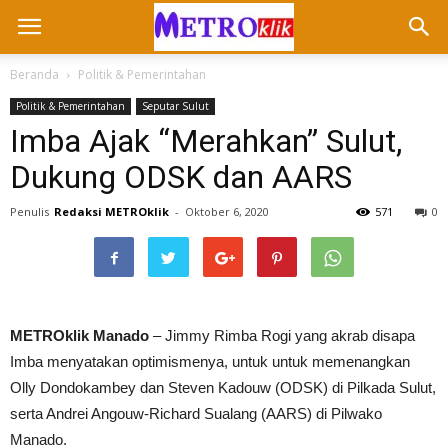
Beranda
Politik & Pemerintahan
Politik & Pemerintahan
Seputar Sulut
Imba Ajak “Merahkan” Sulut,
Dukung ODSK dan AARS
Penulis
Redaksi METROklik
-
Oktober 6, 2020
571
0
METROklik Manado
– Jimmy Rimba Rogi yang akrab disapa
Imba menyatakan optimismenya, untuk untuk memenangkan
Olly Dondokambey dan Steven Kadouw (ODSK) di Pilkada Sulut,
serta Andrei Angouw-Richard Sualang (AARS) di Pilwako
Manado.