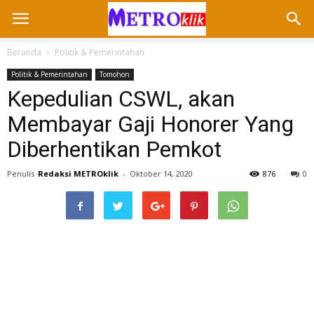
Beranda
Politik & Pemerintahan
Politik & Pemerintahan
Tomohon
Kepedulian CSWL, akan
Membayar Gaji Honorer Yang
Diberhentikan Pemkot
Penulis
Redaksi METROklik
-
Oktober 14, 2020
876
0