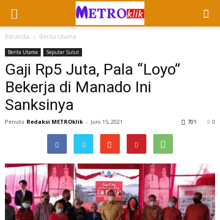
Beranda
Berita Utama
Berita Utama
Seputar Sulut
Gaji Rp5 Juta, Pala “Loyo”
Bekerja di Manado Ini
Sanksinya
Penulis
Redaksi METROklik
-
Juni 15, 2021
701
0