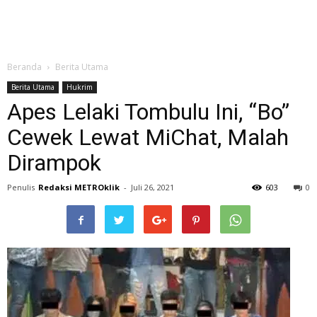
Beranda
Berita Utama
Berita Utama
Hukrim
Apes Lelaki Tombulu Ini, “Bo”
Cewek Lewat MiChat, Malah
Dirampok
Penulis
Redaksi METROklik
-
Juli 26, 2021
603
0