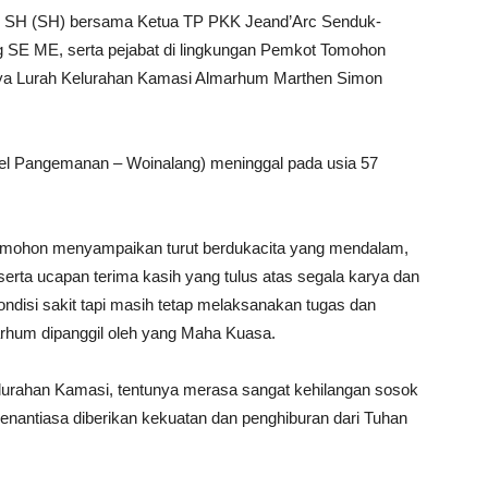
k SH (SH) bersama Ketua TP PKK Jeand’Arc Senduk-
g SE ME, serta pejabat di lingkungan Pemkot Tomohon
nya Lurah Kelurahan Kamasi Almarhum Marthen Simon
el Pangemanan – Woinalang) meninggal pada usia 57
Tomohon menyampaikan turut berdukacita yang mendalam,
erta ucapan terima kasih yang tulus atas segala karya dan
disi sakit tapi masih tetap melaksanakan tugas dan
rhum dipanggil oleh yang Maha Kuasa.
urahan Kamasi, tentunya merasa sangat kehilangan sosok
enantiasa diberikan kekuatan dan penghiburan dari Tuhan