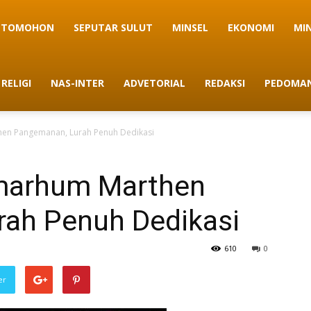
TOMOHON
SEPUTAR SULUT
MINSEL
EKONOMI
MI
RELIGI
NAS-INTER
ADVETORIAL
REDAKSI
PEDOMAN
hen Pangemanan, Lurah Penuh Dedikasi
lmarhum Marthen
ah Penuh Dedikasi
610
0
er