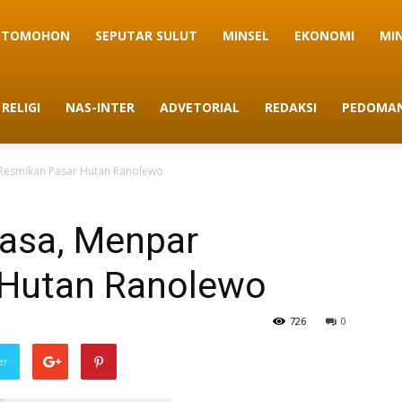
TOMOHON
SEPUTAR SULUT
MINSEL
EKONOMI
MI
RELIGI
NAS-INTER
ADVETORIAL
REDAKSI
PEDOMAN
Resmikan Pasar Hutan Ranolewo
asa, Menpar
 Hutan Ranolewo
726
0
er