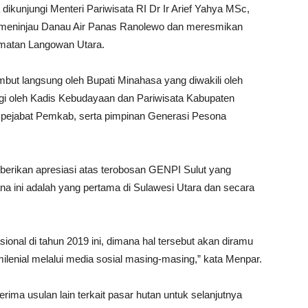
ikunjungi Menteri Pariwisata RI Dr Ir Arief Yahya MSc,
uk meninjau Danau Air Panas Ranolewo dan meresmikan
amatan Langowan Utara.
but langsung oleh Bupati Minahasa yang diwakili oleh
i oleh Kadis Kebudayaan dan Pariwisata Kabupaten
pejabat Pemkab, serta pimpinan Generasi Pesona
rikan apresiasi atas terobosan GENPI Sulut yang
ini adalah yang pertama di Sulawesi Utara dan secara
nasional di tahun 2019 ini, dimana hal tersebut akan diramu
milenial melalui media sosial masing-masing,” kata Menpar.
ma usulan lain terkait pasar hutan untuk selanjutnya