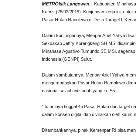
METROklik Langowan
– Kabupaten Minahasa d
Kamis (28/03/2019). Kunjungan kerja ini, unt
Pasar Hutan Ranolewo di Desa Toraget l, Kec
Dalam kunjungannya, Menpar Arief Yahya disam
Sekdakab Jeffry Korengkeng SH MSi didamping
Minahasa Agustivo Tumundo SE MSi, segenap 
Indonesia (GENPI) Sulut.
Dalam sambutannya, Menpar Arief Yahya membe
mengembangkan Pasar Hutan Ramolewo dimana 
nasional sejauh ini sudah yang ke-55.
“Itu artinya tinggal 45 Pasar Hutan dari target 
dalam konsep digital dan diviralkan oleh kaum 
Ditambahkannya, pihak Kemenpar RI bisa meneri