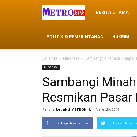
METROklik
BERITA UTAMA
POLITIK & PEMERINTAHAN
HUKRIM
Beranda
Minahasa
Sambangi Minahasa, Menpar 
Minahasa
Sambangi Minah
Resmikan Pasar
Penulis
Redaksi METROklik
-
Maret 29, 2019
Berbagi di Facebook
Tweet di Twitt