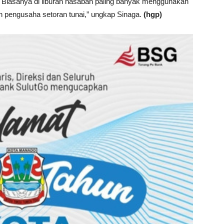
. Biasanya di liburan nasabah paling banyak menggunakan
 pengusaha setoran tunai,” ungkap Sinaga.
(hgp)