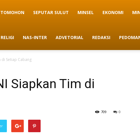
TOMOHON
SEPUTAR SULUT
MINSEL
EKONOMI
MI
RELIGI
NAS-INTER
ADVETORIAL
REDAKSI
PEDOMAN
m di Setiap Cabang
NI Siapkan Tim di
709
0
er