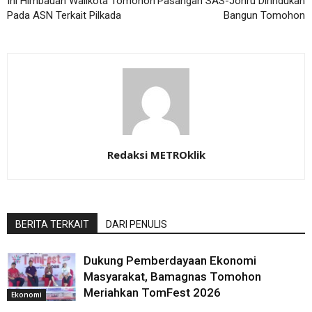
Ini Himbauan Walikota Tomohon
Pasangan SAS-Jonru Dirindukan
Pada ASN Terkait Pilkada
Bangun Tomohon
Redaksi METROklik
BERITA TERKAIT
DARI PENULIS
Dukung Pemberdayaan Ekonomi
Masyarakat, Bamagnas Tomohon
Meriahkan TomFest 2026
Ekonomi