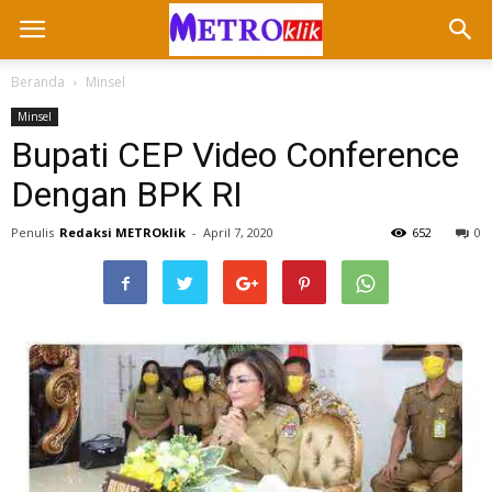
Beranda
Minsel
Minsel
Bupati CEP Video Conference
Dengan BPK RI
Penulis
Redaksi METROklik
-
April 7, 2020
652
0