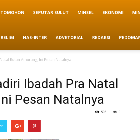
TOMOHON
SEPUTAR SULUT
MINSEL
EKONOMI
MI
RELIGI
NAS-INTER
ADVETORIAL
REDAKSI
PEDOMAN
Natal Rutan Amurang, Ini Pesan Natalnya
iri Ibadah Pra Natal
Ini Pesan Natalnya
503
0
er