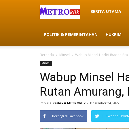
METROklik
BERITA UTAMA
POLITIK & PEMERINTAHAN
HUKRIM
Beranda
Minsel
Wabup Minsel Hadiri Ibadah Pra 
Minsel
Wabup Minsel Had
Rutan Amurang, 
Penulis
Redaksi METROklik
-
Desember 24, 2022
Berbagi di Facebook
Tweet di Twitt